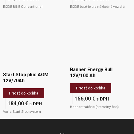
EXIDE BIKE Conventional
EXIDE batérie pre nákladné vozidlá
Banner Energy Bull
Start Stop plus AGM
12V/100 Ah
12V/70Ah
Pridať do košíka
Pridať do košíka
156,00
€
s DPH
184,00
€
s DPH
Banner trakčné (pre volný čas)
Varta Start Stop system