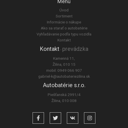
Menu
Úvod
Sortiment
Informácie o nákupe
Ako sa starať o autobatérie
Vyhľadávanie podľa typu vozidla
Kontakt
Kontakt
prevádzka
-
Kamenná 11,
Žilina, 010 15
mobil:
0949 066 907
gabriel-k@autobateriezilina.sk
Autobatérie s.r.o.
Piešťanská 2991/4
Žilina, 010 008