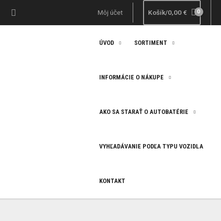
Preskočiť
Hľadať
Môj účet
Košík/
0,00
€
na
obsah
ÚVOD
SORTIMENT
INFORMÁCIE O NÁKUPE
AKO SA STARAŤ O AUTOBATÉRIE
VYHĽADÁVANIE PODĽA TYPU VOZIDLA
KONTAKT