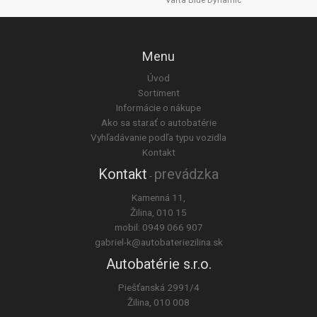
Varta Blue Dynamic
Menu
Úvod
Sortiment
Informácie o nákupe
Ako sa starať o autobatérie
Vyhľadávanie podľa typu vozidla
Kontakt
Kontakt
prevádzka
-
Kamenná 11,
Žilina, 010 15
mobil:
0949 066 907
gabriel-k@autobateriezilina.sk
Autobatérie s.r.o.
Piešťanská 2991/4
Žilina, 010 008