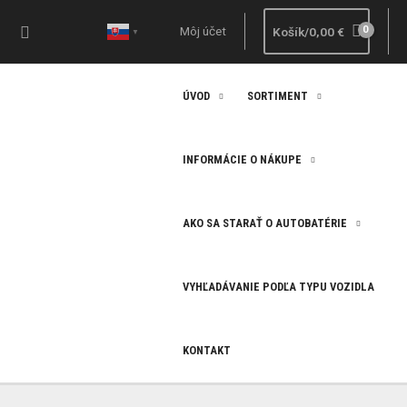
Preskočiť
Hľadať
na
Môj účet
Košík/
0,00
€
▼
obsah
ÚVOD
SORTIMENT
INFORMÁCIE O NÁKUPE
AKO SA STARAŤ O AUTOBATÉRIE
VYHĽADÁVANIE PODĽA TYPU VOZIDLA
KONTAKT