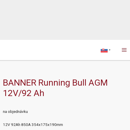
Ma
▼
Me
BANNER Running Bull AGM
12V/92 Ah
na objednávku
12V 92Ah 850A 354x175x190mm