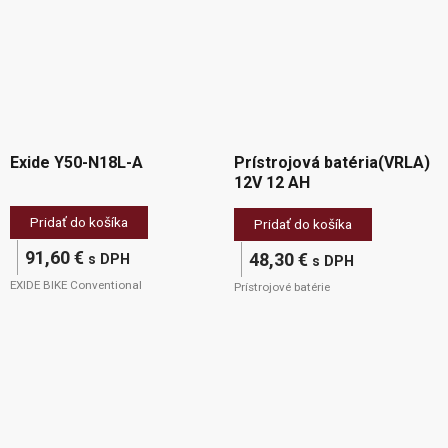
Exide Y50-N18L-A
Prístrojová batéria(VRLA)
12V 12 AH
Pridať do košíka
Pridať do košíka
91,60
€
48,30
€
s DPH
s DPH
EXIDE BIKE Conventional
Prístrojové batérie