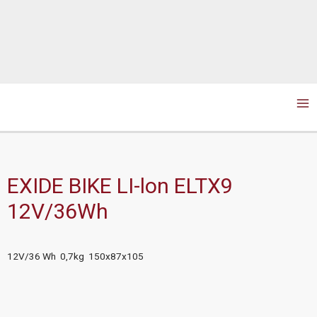
Ma
Me
EXIDE BIKE LI-lon ELTX9
12V/36Wh
12V/36 Wh 0,7kg 150x87x105