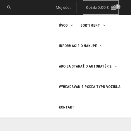
Preskočiť
Hľadať
Môj účet
Košík/
0,00
€
na
obsah
ÚVOD
SORTIMENT
INFORMÁCIE O NÁKUPE
AKO SA STARAŤ O AUTOBATÉRIE
VYHĽADÁVANIE PODĽA TYPU VOZIDLA
KONTAKT