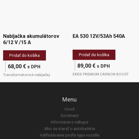
Nabíjačka akumulátorov
EA 530 12V/53Ah 540A
6/12 V /15 A
Pridať do košíka
Pridať do košíka
89,00
€
68,00
€
s DPH
s DPH
EXIDE PREMIUM CARBON BOOST
Transformátorové nabíjačky
Menu
Úvod
Sortiment
Informácie o nákupe
Ako sa starať o autobatérie
Vyhľadávanie podľa typu vozidla