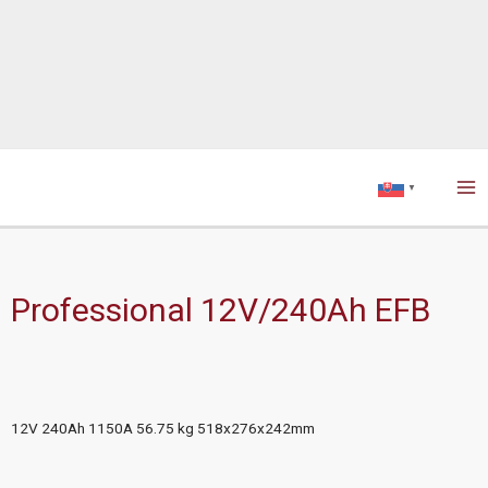
Ma
▼
Me
Professional 12V/240Ah EFB
12V 240Ah 1150A 56.75 kg 518x276x242mm