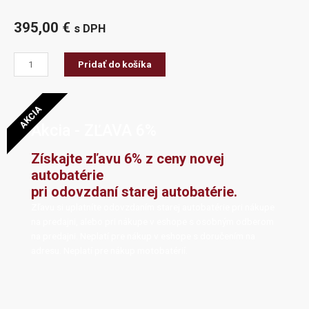
395,00
€
s DPH
množstvo
Pridať do košíka
Professional
12V/240Ah
EFB
AKCIA
Akcia - ZĽAVA 6%
Získajte zľavu 6% z ceny novej
autobatérie
pri odovzdaní starej autobatérie.
Zľavu si uplatníte odovzdaním starej autobatérie pri nákupe
na predajni, alebo pri nákupe v eshope s osobným odberom
na predajni. Neplatí pre nákup v eshope s doručením na
adresu. Neplatí pre nákup motobatérií.