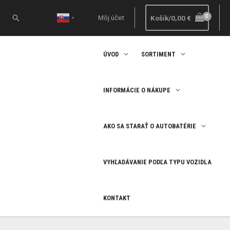
Preskočiť
na
Hľadať
Môj účet
Košík/
0,00
€
▼
obsah
ÚVOD
SORTIMENT
INFORMÁCIE O NÁKUPE
AKO SA STARAŤ O AUTOBATÉRIE
VYHĽADÁVANIE PODĽA TYPU VOZIDLA
KONTAKT