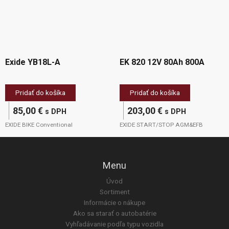
Exide YB18L-A
EK 820 12V 80Ah 800A
Pridať do košíka
Pridať do košíka
85,00
€
203,00
€
s DPH
s DPH
EXIDE BIKE Conventional
EXIDE START/STOP AGM&EFB
Menu
Úvod
Sortiment
Informácie o nákupe
Ako sa starať o autobatérie
Vyhľadávanie podľa typu vozidla