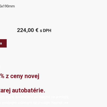
175x190mm
224,00
€
s DPH
ka
%
6% z ceny novej
arej autobatérie.
ím starej autobatérie pri nákupe na predajni,
s osobným odberom na predajni. Neplatí pre