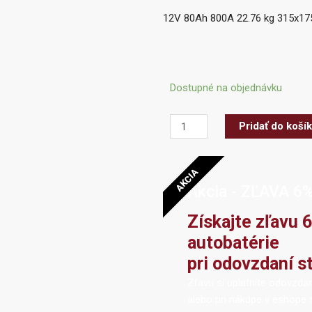
12V 80Ah 800A 22.76 kg 315x
množstvo
Dostupné na objednávku
Professional
AGM
Pridať do koší
12V/80Ah
AKCIA
Akcia - ZĽAVA 6
Získajte zľavu 
autobatérie
pri odovzdaní st
Zľavu si uplatníte odovzdan
alebo pri nákupe v eshope 