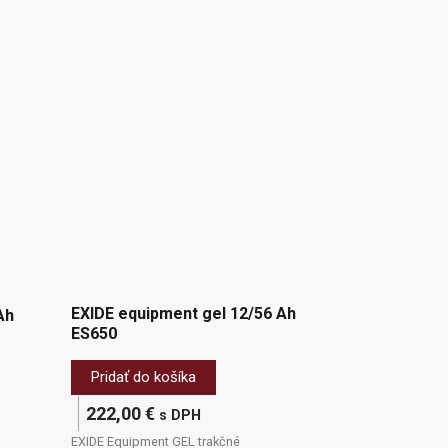
EXIDE equipment gel 12/56 Ah
Ah
ES650
Pridať do košíka
222,00
€
s DPH
EXIDE Equipment GEL trakčné