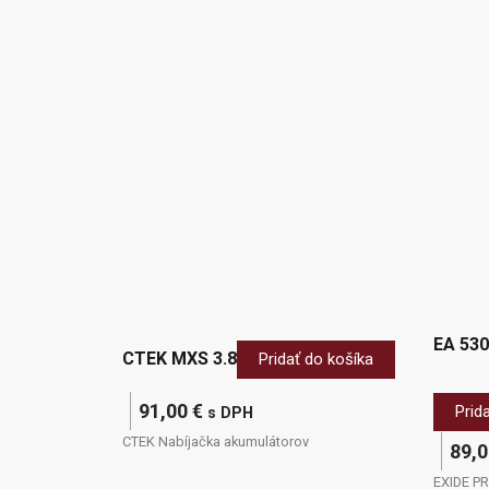
EA 530
CTEK MXS 3.8
Pridať do košíka
91,00
€
Prid
s DPH
CTEK Nabíjačka akumulátorov
89,
EXIDE P