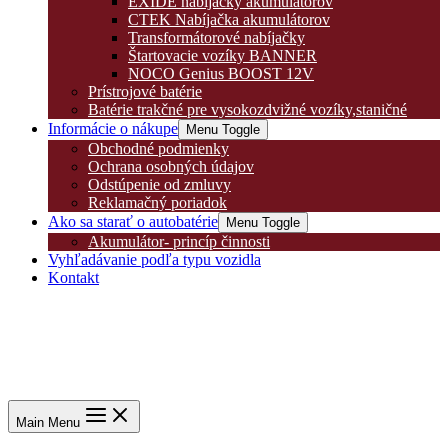
EXIDE nabíjačky akumulátorov
CTEK Nabíjačka akumulátorov
Transformátorové nabíjačky
Štartovacie vozíky BANNER
NOCO Genius BOOST 12V
Prístrojové batérie
Batérie trakčné pre vysokozdvižné vozíky,staničné
Informácie o nákupe
Menu Toggle
Obchodné podmienky
Ochrana osobných údajov
Odstúpenie od zmluvy
Reklamačný poriadok
Ako sa starať o autobatérie
Menu Toggle
Akumulátor- princíp činnosti
Vyhľadávanie podľa typu vozidla
Kontakt
Main Menu