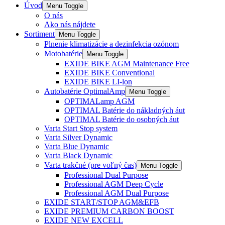
Úvod
Menu Toggle
O nás
Ako nás nájdete
Sortiment
Menu Toggle
Plnenie klimatizácie a dezinfekcia ozónom
Motobatérie
Menu Toggle
EXIDE BIKE AGM Maintenance Free
EXIDE BIKE Conventional
EXIDE BIKE LI-lon
Autobatérie OptimalAmp
Menu Toggle
OPTIMALamp AGM
OPTIMAL Batérie do nákladných áut
OPTIMAL Batérie do osobných áut
Varta Start Stop system
Varta Silver Dynamic
Varta Blue Dynamic
Varta Black Dynamic
Varta trakčné (pre voľný čas)
Menu Toggle
Professional Dual Purpose
Professional AGM Deep Cycle
Professional AGM Dual Purpose
EXIDE START/STOP AGM&EFB
EXIDE PREMIUM CARBON BOOST
EXIDE NEW EXCELL