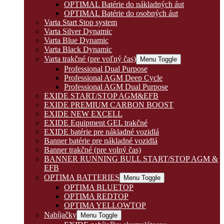
OPTIMAL Batérie do nákladných áut
OPTIMAL Batérie do osobných áut
Varta Start Stop system
Varta Silver Dynamic
Varta Blue Dynamic
Varta Black Dynamic
Varta trakčné (pre voľný čas)
Menu Toggle
Professional Dual Purpose
Professional AGM Deep Cycle
Professional AGM Dual Purpose
EXIDE START/STOP AGM&EFB
EXIDE PREMIUM CARBON BOOST
EXIDE NEW EXCELL
EXIDE Equipment GEL trakčné
EXIDE batérie pre nákladné vozidlá
Banner batérie pre nákladné vozidlá
Banner trakčné (pre volný čas)
BANNER RUNNING BULL START/STOP AGM &
EFB
OPTIMA BATTERIES
Menu Toggle
OPTIMA BLUETOP
OPTIMA REDTOP
OPTIMA YELLOWTOP
Nabíjačky
Menu Toggle