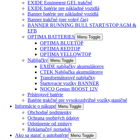
EXIDE Equipment GEL trakčné
EXIDE batérie pre nákladné vozidlá
Banner batérie pre nákladné vozidlá
Banner trakčné (pre volný čas)
BANNER RUNNING BULL START/STOP AGM &
EFB
OPTIMA BATTERIES
Menu Toggle
OPTIMA BLUETOP
OPTIMA REDTOP
OPTIMA YELLOWTOP
Nabíjačky
Menu Toggle
EXIDE nabíjačky akumulátorov
CTEK Nabíjačka akumulátorov
Transformátorové nabíjačky
Štartovacie vozíky BANNER
NOCO Genius BOOST 12V
Prístrojové batérie
Batérie trakčné pre vysokozdvižné vozíky,staničné
Informácie o nákupe
Menu Toggle
Obchodné podmienky
Ochrana osobných údajov
Odstúpenie od zmluvy
Reklamačný poriadok
Ako sa starať o autobatérie
Menu Toggle