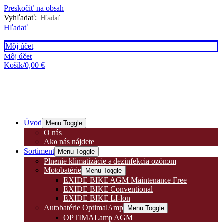
Preskočiť na obsah
Vyhľadať:
Hľadať
Môj účet
Môj účet
Košík/
0,00
€
Úvod
Menu Toggle
O nás
Ako nás nájdete
Sortiment
Menu Toggle
Plnenie klimatizácie a dezinfekcia ozónom
Motobatérie
Menu Toggle
EXIDE BIKE AGM Maintenance Free
EXIDE BIKE Conventional
EXIDE BIKE LI-lon
Autobatérie OptimalAmp
Menu Toggle
OPTIMALamp AGM