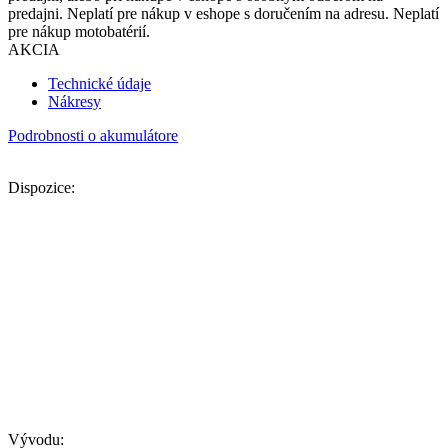
predajni. Neplatí pre nákup v eshope s doručením na adresu. Neplatí
pre nákup motobatérií.
AKCIA
Technické údaje
Nákresy
Podrobnosti o akumulátore
Dispozice:
Vývodu: